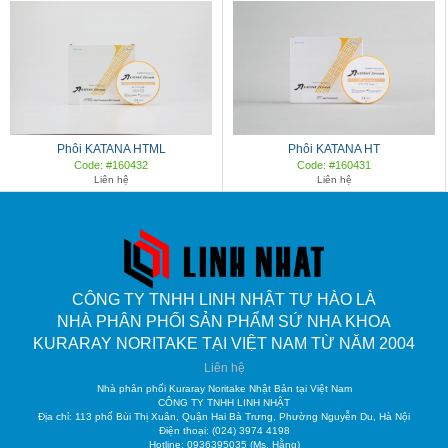
Phôi KATANA HTML
Phôi KATANA HT
Code: #160432
Code: #160431
Liên hệ
Liên hệ
CÔNG TY TNHH LINH NHẬT TỰ HÀO LÀ
NHÀ PHÂN PHỐI SẢN PHẨM SỨ NHA KHOA
KURARAY NORITAKE TẠI VIỆT NAM TỪ NĂM 2004
Liên hệ
Nhà phân phối Kuraray Noritake Nhật Bản tại Việt Nam
CÔNG TY TNHH LINH NHẬT
Địa chỉ: 113 phố Bùi Thị Xuân, Quận Hai Bà Trưng, Phường Nguyễn Du, Hà Nội
Điện thoại: (024) 3974 4198
Hotline: 0936395035 (Ms. Hằng)