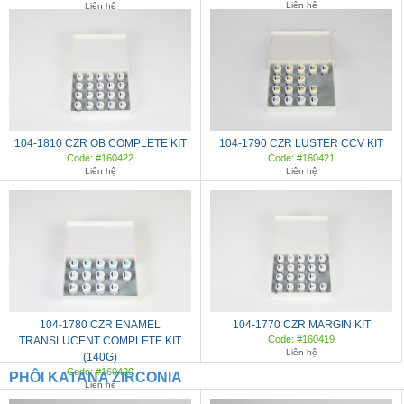
Liên hệ
Liên hệ
104-1810 CZR OB COMPLETE KIT
104-1790 CZR LUSTER CCV KIT
Code: #160422
Code: #160421
Liên hệ
Liên hệ
104-1780 CZR ENAMEL
104-1770 CZR MARGIN KIT
Code: #160419
TRANSLUCENT COMPLETE KIT
Liên hệ
(140G)
Code: #160420
PHÔI KATANA ZIRCONIA
Liên hệ