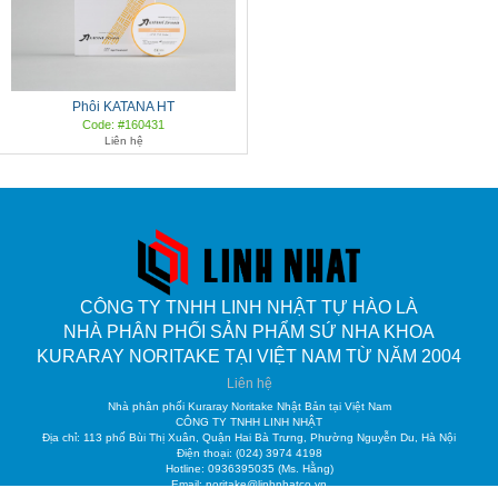
Phôi KATANA HT
Code: #160431
Liên hệ
CÔNG TY TNHH LINH NHẬT TỰ HÀO LÀ
NHÀ PHÂN PHỐI SẢN PHẨM SỨ NHA KHOA
KURARAY NORITAKE TẠI VIỆT NAM TỪ NĂM 2004
Liên hệ
Nhà phân phối Kuraray Noritake Nhật Bản tại Việt Nam
CÔNG TY TNHH LINH NHẬT
Địa chỉ: 113 phố Bùi Thị Xuân, Quận Hai Bà Trưng, Phường Nguyễn Du, Hà Nội
Điện thoại: (024) 3974 4198
Hotline: 0936395035 (Ms. Hằng)
Email: noritake@linhnhatco.vn